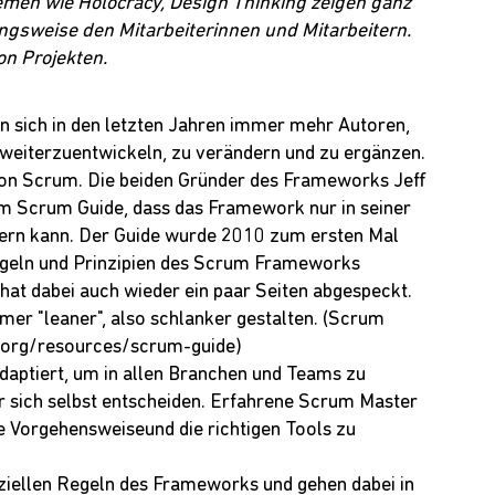
hemen wie
Holocracy
,
Design Thinking
zeigen ganz
ungsweise den Mitarbeiterinnen und Mitarbeitern.
on Projekten.
n sich in den letzten Jahren immer mehr Autoren,
weiterzuentwickeln, zu verändern und zu ergänzen.
von Scrum. Die beiden Gründer des Frameworks
Jeff
em
Scrum Guide
, dass das Framework nur in seiner
fern kann. Der Guide wurde 2010 zum ersten Mal
egeln und Prinzipien des Scrum Frameworks
hat dabei auch wieder ein paar Seiten abgespeckt.
er "leaner", also schlanker gestalten. (Scrum
.org/resources/scrum-guide
)
adaptiert, um in allen Branchen und Teams zu
r sich selbst entscheiden. Erfahrene Scrum Master
e Vorgehensweiseund die richtigen Tools zu
fiziellen Regeln des Frameworks und gehen dabei in