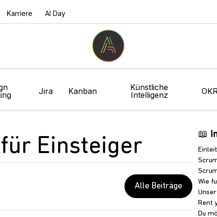
Karriere
AI Day
gn
Künstliche
Jira
Kanban
OK
ing
Intelligenz
📖
I
für Einsteiger
Einlei
Scrum
Scrum
Wie f
Alle Beiträge
Unser
Rent 
Du mö