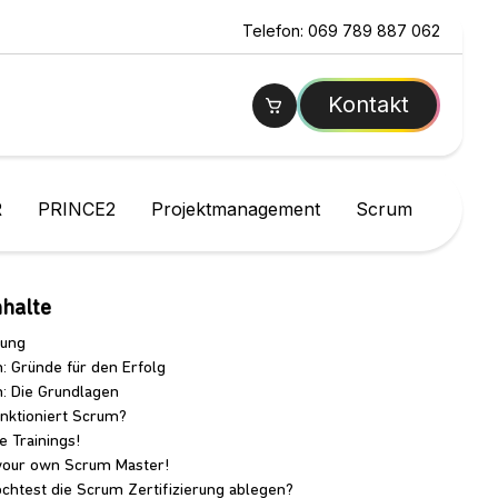
Telefon: 069 789 887 062
Kontakt
R
PRINCE2
Projektmanagement
Scrum
nhalte
tung
: Gründe für den Erfolg
: Die Grundlagen
unktioniert Scrum?
e Trainings!
your own Scrum Master!
chtest die Scrum Zertifizierung ablegen?