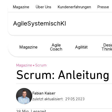
Magazine
Über Uns
Kundenerfahrungen
Presse
Agile
Systemisch
KI
Agile
Desi
Magazine
Agilität
Coach
Think
Magazine
Scrum
Scrum: Anleitung 
Fabian Kaiser
zuletzt aktualisiert:
29.05.2023
38 Min. Lesezeit