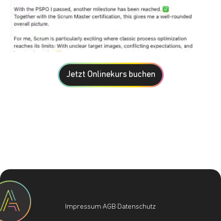
Jetzt Onlinekurs buchen
Impressum
·
AGB
·
Datenschutz